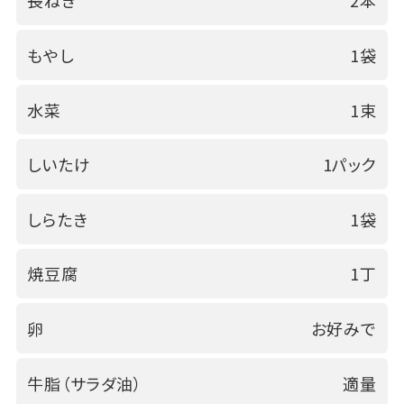
長ねぎ
2本
もやし
1袋
水菜
1束
しいたけ
1パック
しらたき
1袋
焼豆腐
1丁
卵
お好みで
牛脂（サラダ油）
適量