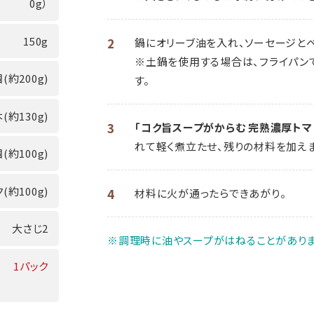
0g）
150g
2
鍋にオリーブ油を入れ、ソーセージとベ
※土鍋を使用する場合は、フライパン
個(約200g)
す。
(約130g)
3
「コク旨スープがからむ 完熟濃厚トマ
れて軽く煮立たせ、残りの材料を加えま
個(約100g)
(約100g)
4
材料に火が通ったらできあがり。
大さじ2
※調理時に油やスープがはねることがありま
1パック