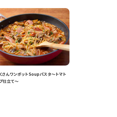
くさんワンポットSoupパスタ～トマト
プ仕立て～