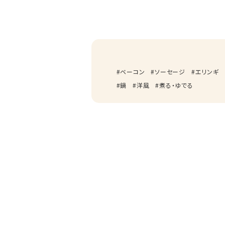
ベーコン
ソーセージ
エリンギ
鍋
洋風
煮る・ゆでる