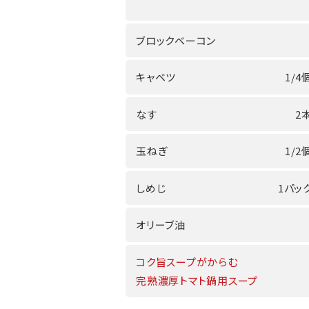
ブロックベーコン
キャベツ
1/4
なす
2本
玉ねぎ
1/2
しめじ
1パック
オリーブ油
コク旨スープがからむ
完熟濃厚トマト鍋用スープ