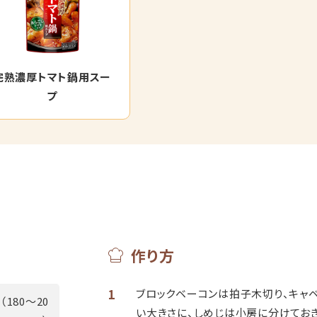
完熟濃厚トマト鍋用スー
プ
作り方
1
ブロックベーコンは拍子木切り、キャ
（180～20
い大きさに、しめじは小房に分けておき