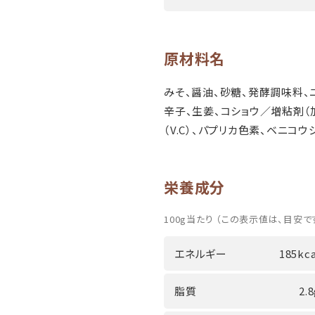
原材料名
みそ、醤油、砂糖、発酵調味料、
辛子、生姜、コショウ／増粘剤（
（V.C）、パプリカ色素、ベニコ
栄養成分
100g当たり （この表示値は、目安です
エネルギー
185kca
脂質
2.