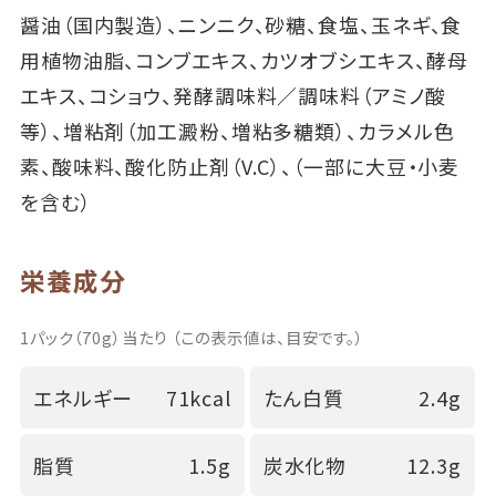
醤油（国内製造）、ニンニク、砂糖、食塩、玉ネギ、食
用植物油脂、コンブエキス、カツオブシエキス、酵母
エキス、コショウ、発酵調味料／調味料（アミノ酸
等）、増粘剤（加工澱粉、増粘多糖類）、カラメル色
素、酸味料、酸化防止剤（V.C）、（一部に大豆・小麦
を含む）
栄養成分
1パック（70g）当たり （この表示値は、目安です。）
エネルギー
71kcal
たん白質
2.4g
脂質
1.5g
炭水化物
12.3g