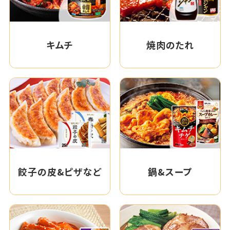
キムチ
焼肉のたれ
餃子の皮&ピザなど
鍋&スープ