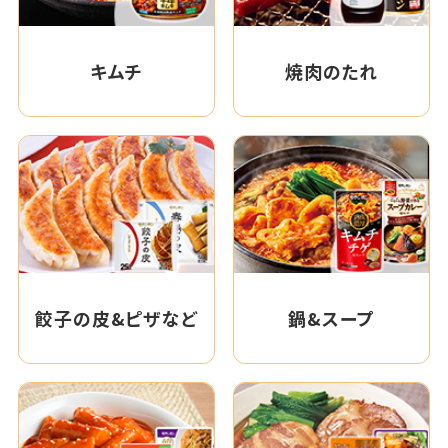
キムチ
焼肉のたれ
餃子の皮&ピザなど
鍋&スープ