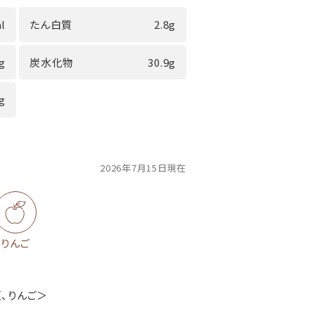
l
たん白質
2.8g
9g
炭水化物
30.9g
7g
2026年7月15日現在
りんご
豆、りんご＞