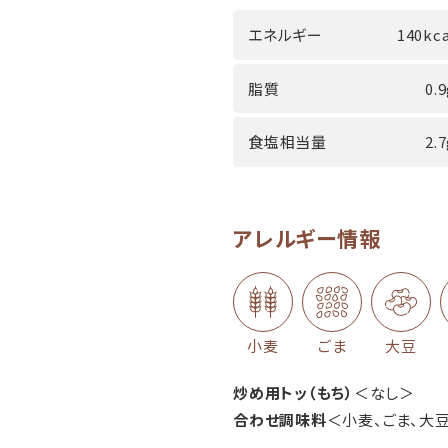
エネルギー
140kca
脂質
0.
食塩相当量
2.
アレルギー情報
小麦
ごま
大豆
炒め用トッ（もち）
＜なし＞
合わせ調味料
＜小麦、ごま、大