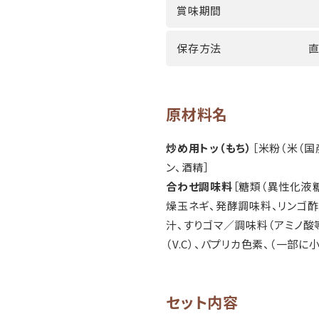
賞味期間
保存方法
直
原材料名
炒め用トッ（もち）
［米粉（米（国
ン、酒精］
合わせ調味料
［糖類（異性化液糖
燥玉ネギ、発酵調味料、リンゴ酢
汁、すりゴマ／調味料（アミノ酸
（V.C）、パプリカ色素、（一部に
セット内容