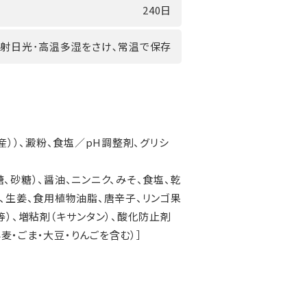
240日
射日光･高温多湿をさけ､常温で保存
産））、澱粉、食塩／pH調整剤、グリシ
、砂糖）、醤油、ニンニク、みそ、食塩、乾
、生姜、食用植物油脂、唐辛子、リンゴ果
等）、増粘剤（キサンタン）、酸化防止剤
小麦・ごま・大豆・りんごを含む）］