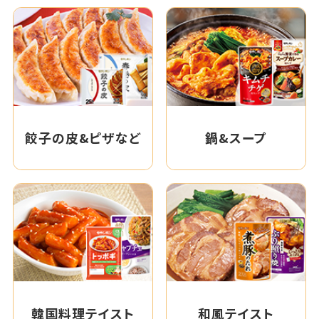
餃子の皮&ピザなど
鍋&スープ
韓国料理テイスト
和風テイスト