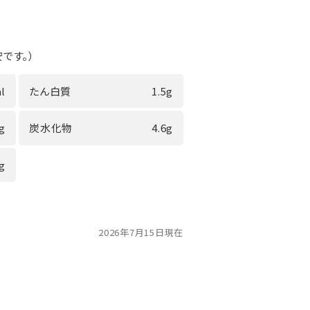
です。）
l
たん白質
1.5g
9g
炭水化物
4.6g
4g
2026年7月15日現在