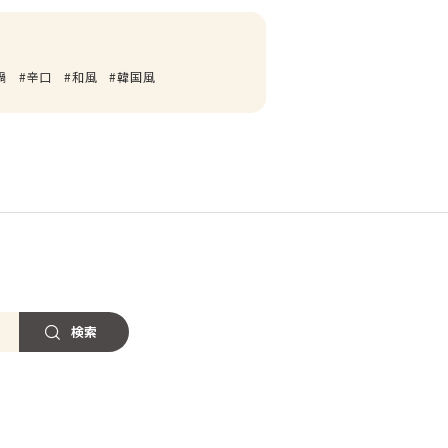
鍋
辛口
和風
韓国風