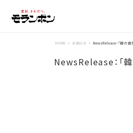
HOME
お知らせ
NewsRelease：「韓
NewsRelease