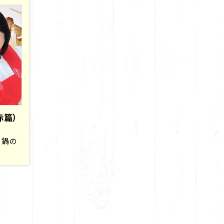
赤篇）
 鍋の