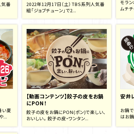
モラン
人気番
2022年12月17日（土）TBS系列人気番
ムチチ
組「ジョブチューン」で2...
【動画コンテンツ】餃子の皮をお鍋
安井
にPON！
暑い夏
お鍋で
餃子の皮をお鍋にPON(ポン)で楽しい、
..
はお鍋
おいしい。 餃子の皮・ワンタン...