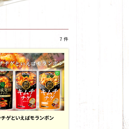
7 件
チチゲといえばモランボン