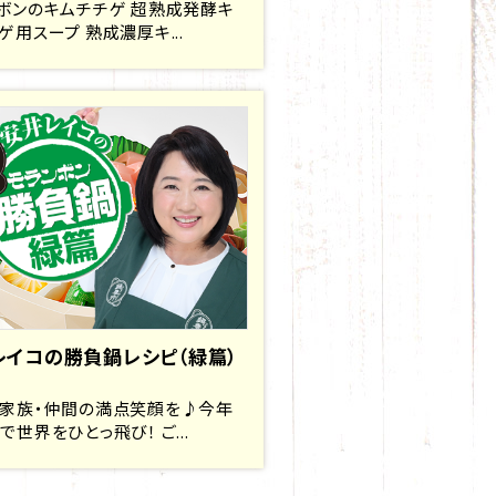
ボンのキムチチゲ 超熟成発酵キ
ゲ用スープ 熟成濃厚キ...
レイコの勝負鍋レシピ（緑篇）
家族・仲間の満点笑顔を♪今年
で世界をひとっ飛び！ ご...