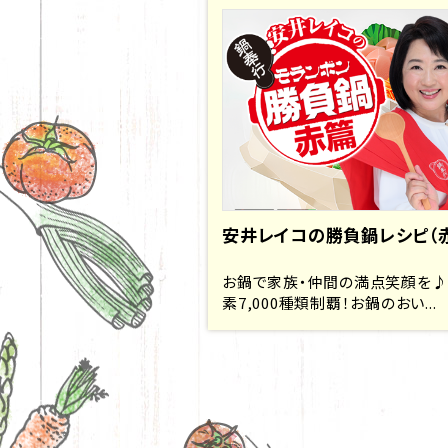
安井レイコの勝負鍋レシピ（
お鍋で家族・仲間の満点笑顔を♪
素7,000種類制覇！お鍋のおい...