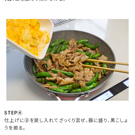
STEP④
仕上げに
②
を戻し入れてざっくり混ぜ、器に盛り、黒こしょ
うを振る。