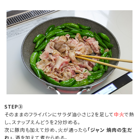
STEP③
そのままのフライパンにサラダ油小さじ2を足して
中火
で熱
し、スナップえんどうを2分炒める。
次に豚肉も加えて炒め、火が通ったら
「ジャン 焼肉の生だ
れ」
、酒を加えて煮からめる。