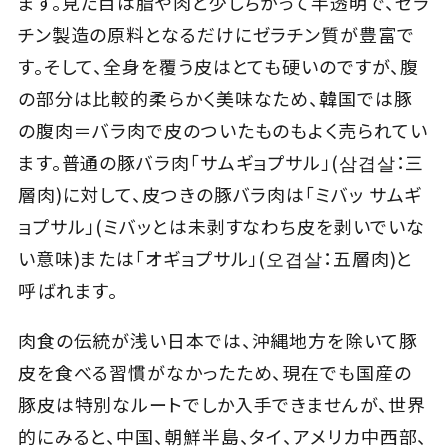
ます。見た目は脂や肉と少しちがって半透明で、ゼラ
チン製造の原料となるだけにゼラチン質が豊富で
す。そして、全身を覆う皮はとても硬いのですが、腹
の部分は比較的柔らかく美味なため、韓国では豚
の腹肉＝バラ肉で皮のついたものもよく売られてい
ます。普通の豚バラ肉「サムギョプサル」(삼겹살：三
層肉)に対して、皮つきの豚バラ肉は「ミバッ サムギ
ョプサル」(ミバッとは未剥すなわち皮を剥いでいな
い意味)または「オギョプサル」(오겹살：五層肉)と
呼ばれます。
肉食の伝統が浅い日本では、沖縄地方を除いて豚
皮を食べる習慣がなかったため、現在でも国産の
豚皮は特別なルートでしか入手できませんが、世界
的にみると、中国、朝鮮半島、タイ、アメリカ中西部、