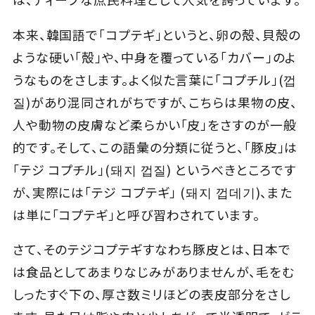
本来、韓国語で「コプテギ」というと、卵の殻、貝殻の
Close
ような硬い「殻」や、中身を覆っている「カバー」のよ
うなものをさします。よく似た言葉に「コプチル」(껍
질)があり混同されがちですが、こちらは果物の皮、
人や動物の皮膚など柔らかい「皮」をさすのが一般
的です。そして、この語彙の分類に従うと、「豚皮」は
「テジ コプチル」(돼지 껍질) というべきところです
が、実際には「テジ コプテギ」 (돼지 껍데기)、また
は単に「コプテギ」と呼び習わされています。
さて、そのテジコプテギすなわち豚皮とは、日本で
は食品としてあまりなじみがありませんが、毛をむ
しったすぐ下の、厚さ数ミリほどの表皮部分をさし