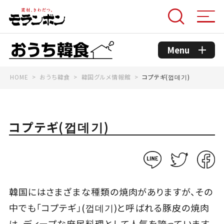
Menu
HOME
おうち韓食
韓国グルメ情報館
コプテギ(껍데기)
モランボンのこだわり
コンセプト
コプテギ(껍데기)
おうち韓食商品
おうち韓食レシピ
韓国にはさまざまな種類の焼肉がありますが、その
中でも「コプテギ」(껍데기)と呼ばれる豚皮の焼肉
韓国グルメ情報館
は、ディープな庶民料理として人気を誇っています。