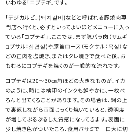
いわゆる「コプテギ」です。
「テジカルビ」(돼지갈비)などと呼ばれる豚焼肉専
門店へ行くと、必ずといってよいほどメニューに入っ
ている「コプテギ」。ここでは、まず豚バラ肉（サムギ
ョプサル：삼겹살)や豚首ロース（モクサル：목살）な
どの正肉を塩焼き、またはタレ焼きで食べた後、お
もむろにコプテギを焼くのが一般的な流れです。
コプテギは20～30㎝角ほどの大きなものが、イカ
のように、時には検印のインクも鮮やかに、一枚ぺ
ろんと出てくることがあります。その場合は、網の上
で裏返しながら両面じっくり焼いていると、透明度
が増してぷるぷるした質感になってきます。表面に
少し焼き色がついたころ、食用バサミで一口大に切