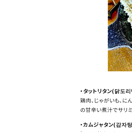
・タットリタン(닭도리
鶏肉、じゃがいも、に
の甘辛い煮汁でサリミ
・カムジャタン(감자탕