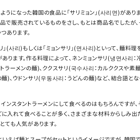
ようになった韓国の食品に「サリミョン」(사리면)があり
品で販売されているものをさし、もとは商品名でしたが
つあります。
」(사리)もしくは「ミョンサリ」(면사리)といって、麺料
あります。作る料理によって、ネンミョンサリ(냉면사리：冷
トラーメンの麺)、ククスサリ(국수사리：カルククスや素麺
の麺)、ウドンサリ(우동사리：うどんの麺)など、結合語と
、インスタントラーメンにして食べるのはもちろんですが
どに入れて食べることが多く、さまざまな材料からしみ出
、とても人気があります。
といえば麺とスープがセットというイメージですが、韓国