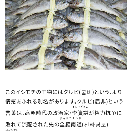
このイシモチの干物にはクルビ(굴비)という、より
情感あふれる別名があります。クルビ(屈非)という
イジャギョム
言葉は、高麗時代の政治家・
李資謙
が権力抗争に
チョルラナンド
敗れて流配された先の
全羅南道
(전라남도)
ヨングァン