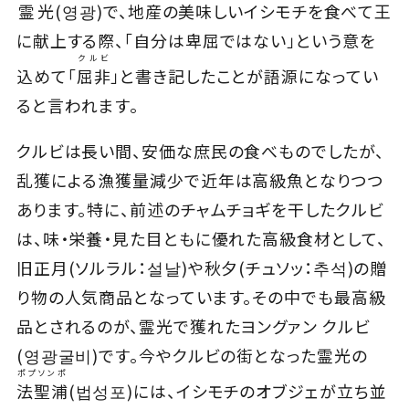
霊光
(영광)で、地産の美味しいイシモチを食べて王
に献上する際、「自分は卑屈ではない」という意を
クルビ
込めて「
屈非
」と書き記したことが語源になってい
ると言われます。
クルビは長い間、安価な庶民の食べものでしたが、
乱獲による漁獲量減少で近年は高級魚となりつつ
あります。特に、前述のチャムチョギを干したクルビ
は、味・栄養・見た目ともに優れた高級食材として、
旧正月(ソルラル：설날)や秋夕(チュソッ：추석)の贈
り物の人気商品となっています。その中でも最高級
品とされるのが、霊光で獲れたヨングァン クルビ
(영광굴비)です。今やクルビの街となった霊光の
ポプソンポ
法聖浦
(법성포)には、イシモチのオブジェが立ち並