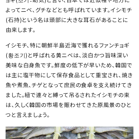
よってニベ、グチなどとも呼ばれています。イシモチ
Close
(石持)という名は頭部に大きな耳石があることに
由来します。
イシモチ、特に朝鮮半島近海で獲れるファンチョギ
(황조기)と呼ばれる黄ニベは、淡白かつ旨味深い
美味な白身魚です。鮮度の低下が早いため、韓国で
は主に塩干物にして保存食品として重宝され、焼き
魚や煮魚、チゲとなって庶民の食卓を支え続けてき
ました。紐で連々と縛って吊るされたイシモチの束
は、久しく韓国の市場を賑わせてきた原風景のひと
つと言えましょう。