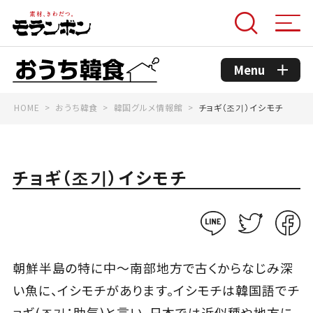
Menu
HOME
おうち韓食
韓国グルメ情報館
チョギ（조기）イシモチ
モランボンのこだわり
コンセプト
チョギ（조기）イシモチ
おうち韓食商品
おうち韓食レシピ
朝鮮半島の特に中～南部地方で古くからなじみ深
い魚に、イシモチがあります。イシモチは韓国語でチ
韓国グルメ情報館
ョギ(조기：助気)と言い、日本では近似種や地方に