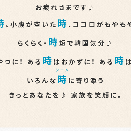
お疲れさまです♪
時
時
、小腹が空いた
、
ココロがもやも
時
らくらく・
短で韓国気分♪
時
時
やつに！ ある
はおかずに！
ある
シーン
時
いろんな
に寄り添う
きっとあなたを♪ 家族を笑顔に。