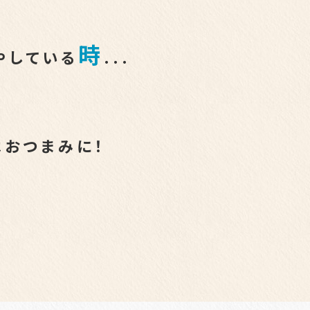
時
やしている
...
はおつまみに！