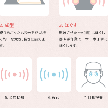
2. 成型
3. ほぐす
練りあがったもち米を成型機
乾燥させたトッ（餅）はほぐし
で均一な太さ、長さに揃えま
器や手作業で一本一本丁寧に
す。
ほぐします。
5. 金属探知
6. 殺菌
7. 目視検査