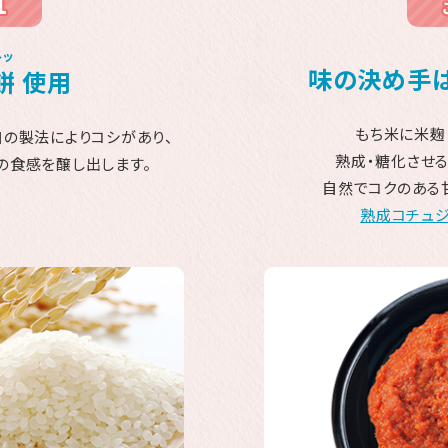
トッ
味の決め手は
餅
使用
もち米に米麹
自の製法によりコシがあり、
熟成・糖化させる
の食感を醸し出します。
自然でコクのある
熟成コチュジ