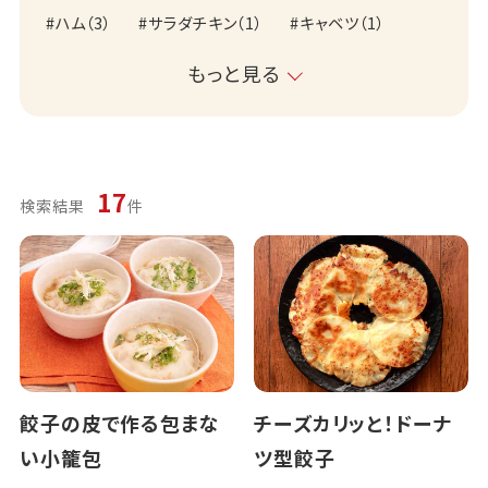
ハム
（
3
）
サラダチキン
（
1
）
キャベツ
（
1
）
もっと見る
17
検索結果
件
餃子の皮で作る包まな
チーズカリッと！ドーナ
い小籠包
ツ型餃子