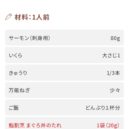
材料：1人前
サーモン（刺身用）
80g
いくら
大さじ1
きゅうり
1/3本
万能ねぎ
少々
ご飯
どんぶり１杯分
鮨割烹 まぐろ丼のたれ
1袋（20g）