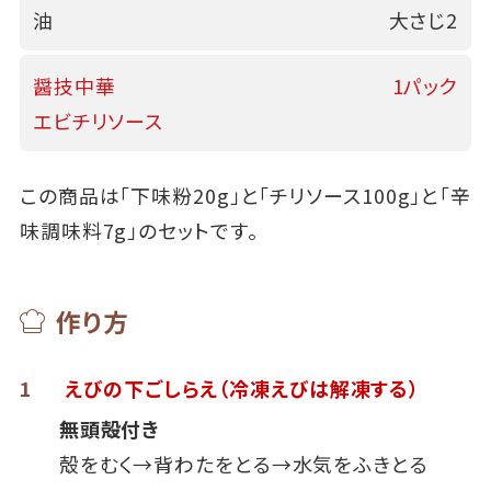
油
大さじ2
醤技中華
1パック
エビチリソース
この商品は「下味粉20g」と「チリソース100g」と「辛
味調味料7g」のセットです。
作り方
1
えびの下ごしらえ
（冷凍えびは解凍する）
無頭殻付き
殻をむく→背わたをとる→水気をふきとる