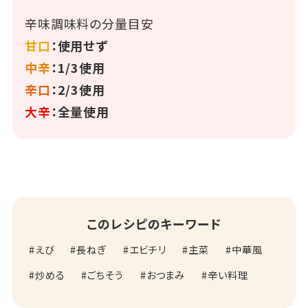
辛味調味料の分量目安
甘口
：使用せず
中辛
：1/3使用
辛口
：2/3使用
大辛
：全量使用
このレシピのキーワード
えび
長ねぎ
エビチリ
主菜
中華風
炒める
ごちそう
おつまみ
辛い料理