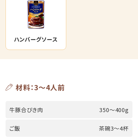
ハンバーグソース
材料：3～4人前
牛豚合びき肉
350～400g
ご飯
茶碗3～4杯