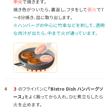
中火
で焼きます。
焼き色がついたら、裏返し、フタをして
弱火
で7
～8分焼き、皿に取り出します。
※ハンバーグの中心に竹串などを刺して、透明
な肉汁が出たら、中まで火が通っています。
4
３
のフライパンに
「Bistro Dish ハンバーグソ
ース」
をよく振ってから入れ、ひと煮立ちしたら
火を止めます。