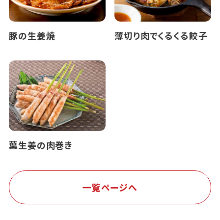
豚の生姜焼
薄切り肉でくるくる餃子
葉生姜の肉巻き
一覧ページへ