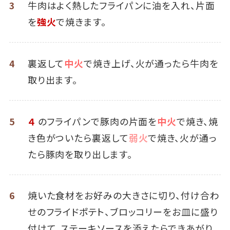
3
牛肉はよく熱したフライパンに油を入れ、片面
を
強火
で焼きます。
4
裏返して
中火
で焼き上げ、火が通ったら牛肉を
取り出ます。
5
４
のフライパンで豚肉の片面を
中火
で焼き、焼
き色がついたら裏返して
弱火
で焼き、火が通っ
たら豚肉を取り出します。
6
焼いた食材をお好みの大きさに切り、付け合わ
せのフライドポテト、ブロッコリーをお皿に盛り
付けて、ステーキソースを添えたらできあがり。