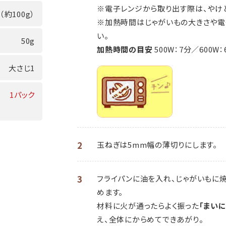
※電子レンジから取り出す際は、やけ
（約100g）
※加熱時間はじゃがいもの大きさや電
い。
50g
加熱時間の目安
500W：7分／600W：
大さじ1
1パック
2
玉ねぎは5mm幅の薄切りにします。
3
フライパンに油を入れ、じゃがいもに
めます。
材料に火が通ったらよく振った
「まい
え、全体にからめてできあがり。