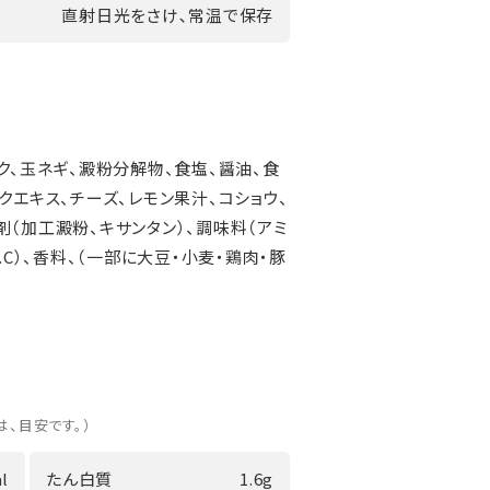
直射日光をさけ､常温で保存
ク、玉ネギ、澱粉分解物、食塩、醤油、食
クエキス、チーズ、レモン果汁、コショウ、
（加工澱粉、キサンタン）、調味料（アミ
.C）、香料、（一部に大豆・小麦・鶏肉・豚
は、目安です。）
l
たん白質
1.6g