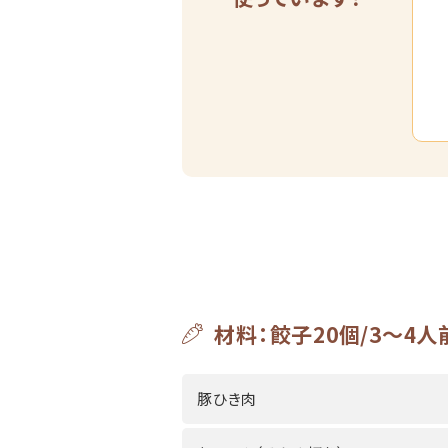
材料：餃子20個/3～4人
豚ひき肉