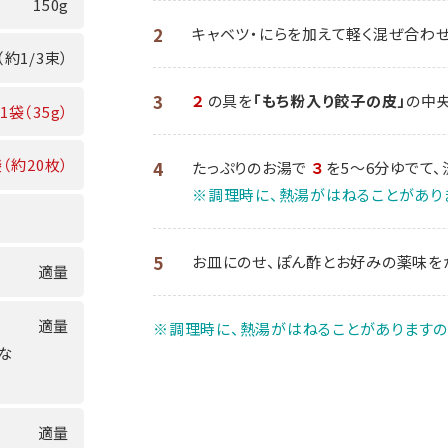
150g
2
キャベツ・にらを加えて軽く混ぜ合わせ
（約1/3束）
3
２
の具を
「もち粉入り餃子の皮」
の中
1袋（35g）
袋（約20枚）
4
たっぷりのお湯で
３
を5～6分ゆでて、
※調理時に、熱湯がはねることがあり
5
お皿にのせ、ぽん酢とお好みの薬味を
適量
適量
※調理時に、熱湯がはねることがありますの
な
適量