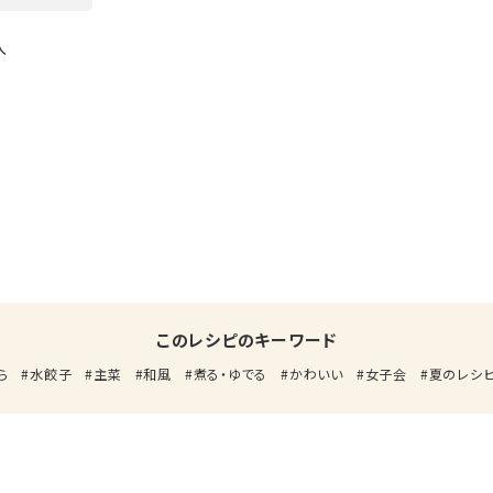
入
このレシピのキーワード
ら
水餃子
主菜
和風
煮る・ゆでる
かわいい
女子会
夏のレシ