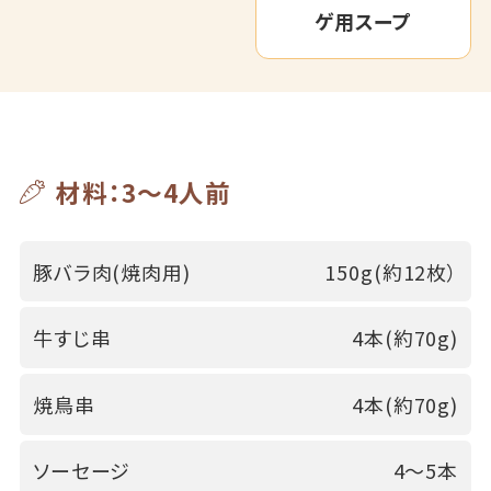
ゲ用スープ
材料：3～4人前
豚バラ肉(焼肉用)
150g(約12枚）
牛すじ串
4本(約70g)
焼鳥串
4本(約70g)
ソーセージ
4～5本