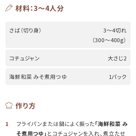
材料：3～4人分
さば（切り身）
3～4切れ
（300～400g）
コチュジャン
大さじ2
海鮮和菜 みそ煮用つゆ
1パック
作り方
1
フライパンまたは鍋によく振った
「海鮮和菜 み
そ煮用つゆ」
とコチュジャンを入れ、煮立たせ