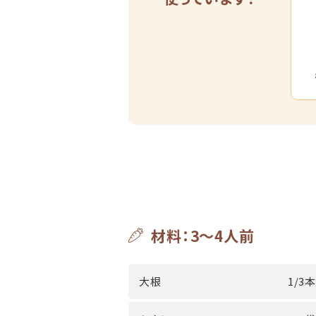
材料：3～4人前
大根
1/3本