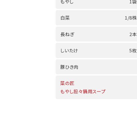
もやし
1袋
白菜
1/8株
長ねぎ
2本
しいたけ
5枚
豚ひき肉
菜の匠
もやし担々鍋用スープ