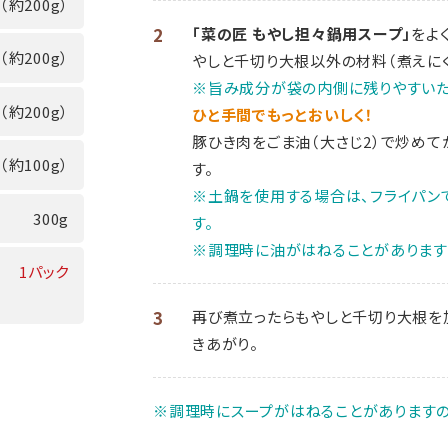
（約200g）
2
「菜の匠 もやし担々鍋用スープ」
をよ
（約200g）
やしと千切り大根以外の材料（煮えにく
※旨み成分が袋の内側に残りやすいた
（約200g）
ひと手間でもっとおいしく！
豚ひき肉をごま油（大さじ2）で炒めて
（約100g）
す。
※土鍋を使用する場合は、フライパン
300g
す。
※調理時に油がはねることがあります
1パック
3
再び煮立ったらもやしと千切り大根を
きあがり。
※調理時にスープがはねることがありますの