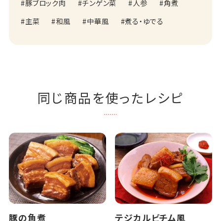
豚ブロック肉
チンゲン菜
人参
角煮
主菜
和風
中華風
煮る・ゆでる
同じ商品を使ったレシピ
豚の角煮
テジカルビチム風