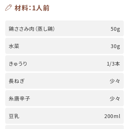
材料：1人前
鶏ささみ肉（蒸し鶏）
50g
水菜
30g
きゅうり
1/3本
長ねぎ
少々
糸唐辛子
少々
豆乳
200ml