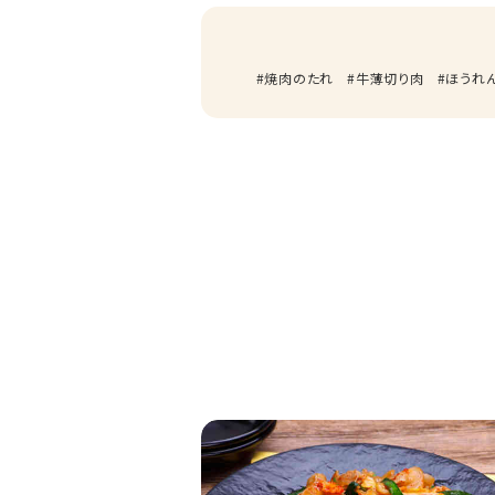
焼肉のたれ
牛薄切り肉
ほうれ