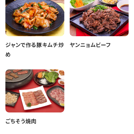
ジャンで作る豚キムチ炒
ヤンニョムビーフ
め
ごちそう焼肉