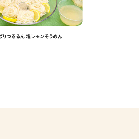
ぱりつるるん 糀レモンそうめん