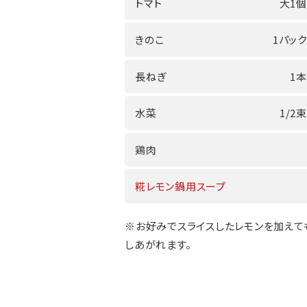
トマト
大1個
きのこ
1パック
長ねぎ
1本
水菜
1/2束
鶏肉
糀レモン鍋用スープ
※お好みでスライスしたレモンを加えて
しあがれます。