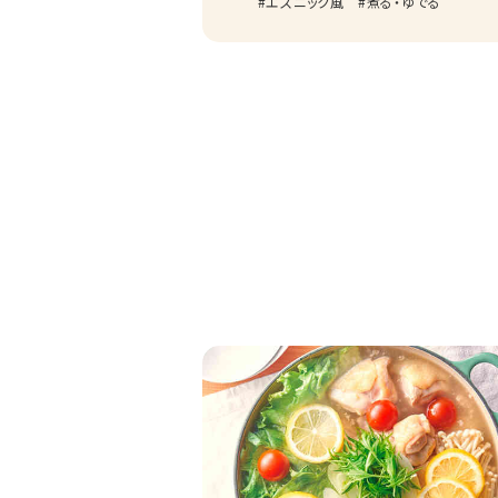
エスニック風
煮る・ゆでる