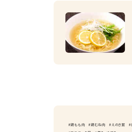
鶏もも肉
鶏むね肉
えのき茸