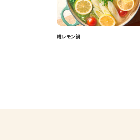
糀レモン鍋