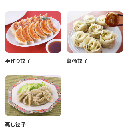
手作り餃子
薔薇餃子
蒸し餃子