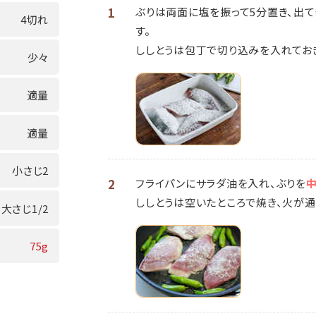
1
ぶりは両面に塩を振って5分置き、出
4切れ
す。
ししとうは包丁で切り込みを入れてお
少々
適量
適量
小さじ2
2
フライパンにサラダ油を入れ、ぶりを
ししとうは空いたところで焼き、火が通
大さじ1/2
75g