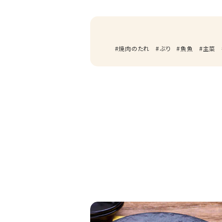
焼肉のたれ
ぶり
魚魚
主菜