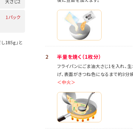
大さじ2
1パック
し185g」と
2
半量を焼く（1枚分）
フライパンにごま油大さじ1を入れ、
げ、表面がきつね色になるまで約3分焼
＜中火＞