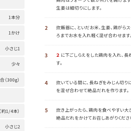
生姜は細切りにします。
1本分
2
炊飯器に、といだお米、生姜、鶏がらス
1かけ
ろまでお水を入れ軽く混ぜ合わせます
小さじ1
3
２
に下ごしらえをした鶏肉を入れ、長
す。
少々
2合（300g）
4
炊いている間に、長ねぎをみじん切りに
を混ぜ合わせて絶品だれを作ります。
5
炊き上がったら、鶏肉を食べやすい大
（約1/4本）
絶品だれをかけてお召しあがりくださ
小さじ2