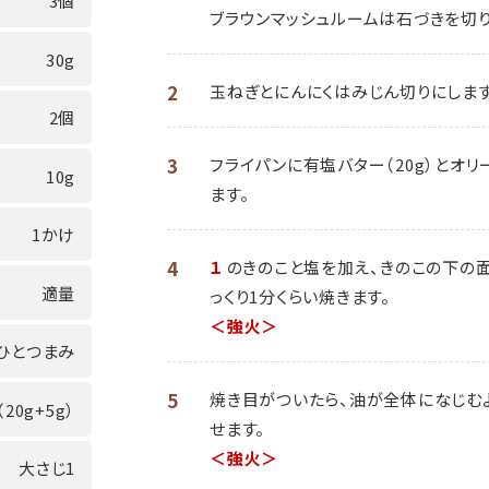
3個
ブラウンマッシュルームは石づきを切り
30g
2
玉ねぎとにんにくはみじん切りにします
2個
3
フライパンに有塩バター（20g）とオ
10g
ます。
1かけ
4
１
のきのこと塩を加え、きのこの下の
適量
っくり1分くらい焼きます。
＜強火＞
ひとつまみ
5
焼き目がついたら、油が全体になじむ
（20g+5g）
せます。
＜強火＞
大さじ1