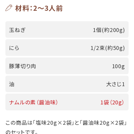
材料：2～3人前
玉ねぎ
1個(約200g)
にら
1/2束(約50g)
豚薄切り肉
100g
油
大さじ1
ナムルの素（醤油味）
1袋（20g）
この商品は「塩味20g×2袋」と「醤油味20g×2袋」
のセットです。