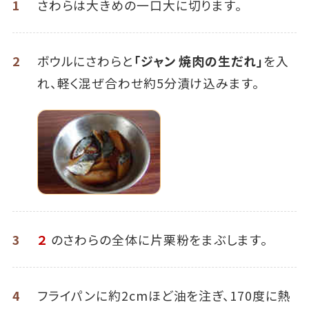
1
さわらは大きめの一口大に切ります。
2
ボウルにさわらと
「ジャン 焼肉の生だれ」
を入
れ、軽く混ぜ合わせ約5分漬け込みます。
3
２
のさわらの全体に片栗粉をまぶします。
4
フライパンに約2cmほど油を注ぎ、170度に熱