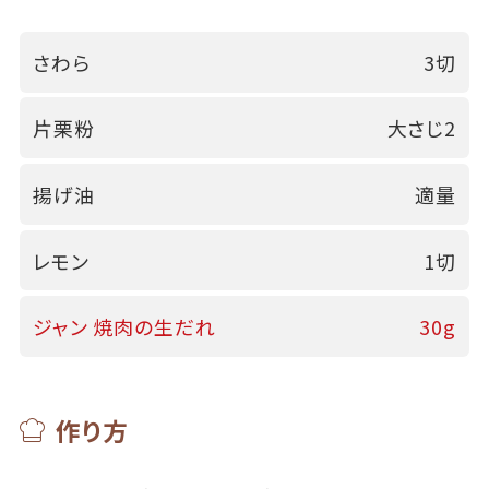
さわら
3切
片栗粉
大さじ2
揚げ油
適量
レモン
1切
ジャン 焼肉の生だれ
30g
作り方