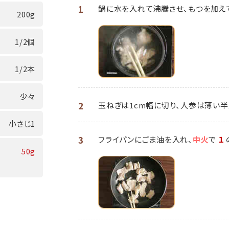
1
鍋に水を入れて沸騰させ、もつを加え
200g
1/2個
1/2本
少々
2
玉ねぎは1cm幅に切り、人参は薄い半
小さじ1
3
フライパンにごま油を入れ、
中火
で
１
50g