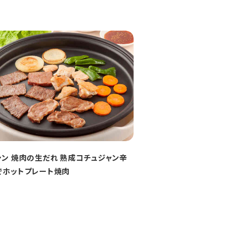
ャン 焼肉の生だれ 熟成コチュジャン辛
でホットプレート焼肉