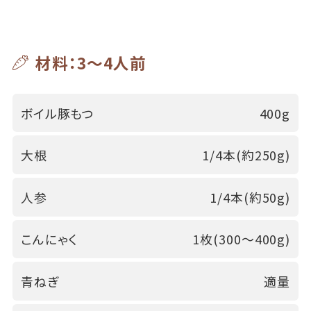
材料：3～4人前
ボイル豚もつ
400g
大根
1/4本(約250g)
人参
1/4本(約50g)
こんにゃく
1枚(300～400g)
青ねぎ
適量