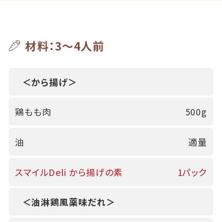
材料：3～4人前
＜から揚げ＞
鶏もも肉
500g
油
適量
スマイルDeli から揚げの素
1パック
＜油淋鶏風薬味だれ＞