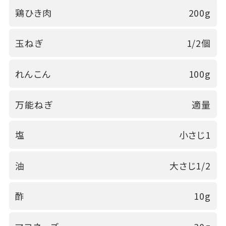
鶏ひき肉
200g
玉ねぎ
1/2個
れんこん
100g
万能ねぎ
適量
塩
小さじ1
油
大さじ1/2
酢
10g