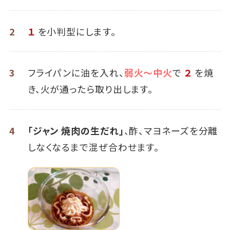
2
１
を小判型にします。
3
フライパンに油を入れ、
弱火～中火
で
２
を焼
き、火が通ったら取り出します。
4
「ジャン 焼肉の生だれ」
、酢、マヨネーズを分離
しなくなるまで混ぜ合わせます。