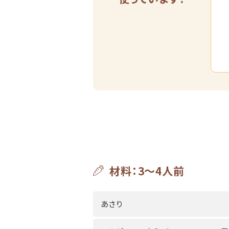
材料：3～4人前
あさり