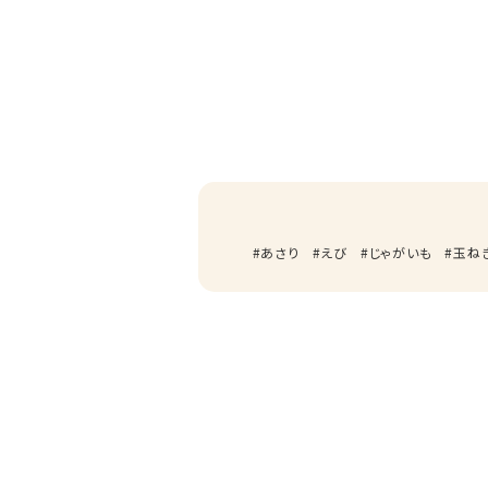
あさり
えび
じゃがいも
玉ね