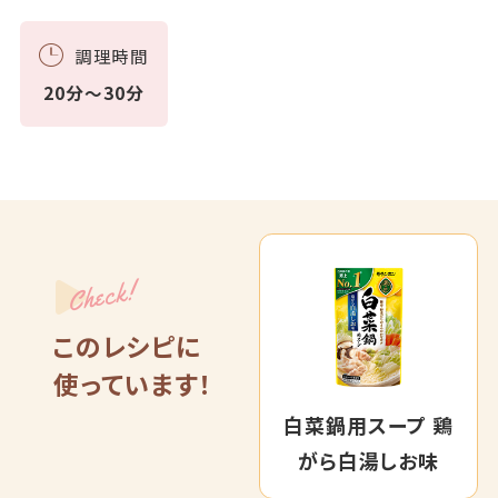
調理時間
20分～30分
Check!
このレシピに
使っています！
白菜鍋用スープ 鶏
がら白湯しお味