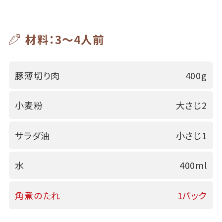
材料：3～4人前
豚薄切り肉
400g
小麦粉
大さじ2
サラダ油
小さじ1
水
400ml
角煮のたれ
1パック