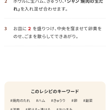
2
ボウルに生ハム、きゅうり、
「ジャン 焼肉の生だ
れ」
を入れ混ぜ合わせます。
3
お皿に
２
を盛りつけ、中央を窪ませて卵黄を
のせ、ごまを散らしてできあがり。
このレシピのキーワード
焼肉のたれ
ハム
きゅうり
卵
副菜
洋風
和える・漬ける
おつまみ