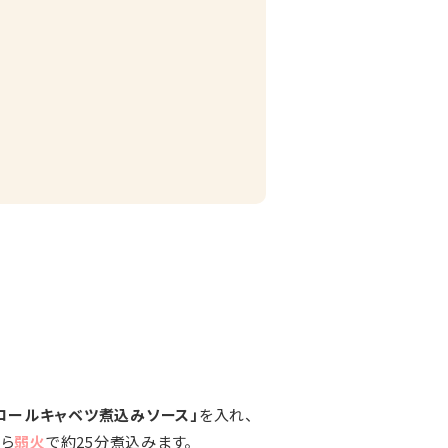
ish ロールキャベツ煮込みソース」
を入れ、
がら
弱火
で約25分煮込みます。