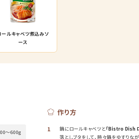
ロールキャベツ煮込みソ
ース
作り方
1
鍋にロールキャベツと
「Bistro D
500～600g
落としブタをして､時々鍋をゆすりな