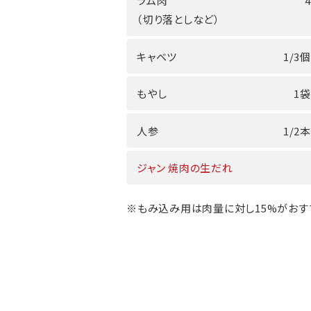
ラム肉
（切り落としなど）
キャベツ
1/3個
もやし
1袋
人参
1/2本
ジャン 焼肉の生だれ
※もみ込み用は肉量に対し15%がおす